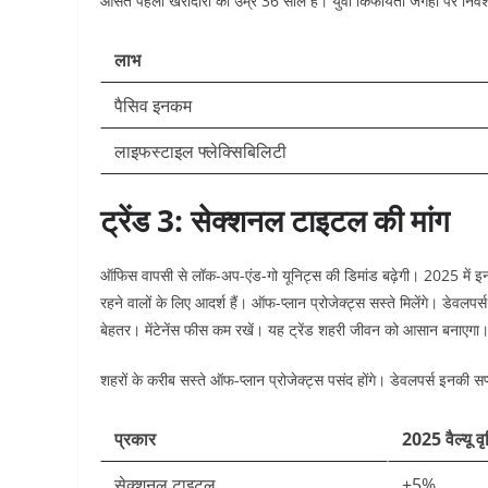
औसत पहली खरीदारी की उम्र 36 साल है। युवा किफायती जगहों पर निवेश क
लाभ
पैसिव इनकम ​
लाइफस्टाइल फ्लेक्सिबिलिटी
ट्रेंड 3: सेक्शनल टाइटल की मांग
ऑफिस वापसी से लॉक-अप-एंड-गो यूनिट्स की डिमांड बढ़ेगी। 2025 में इनकी वैल्
रहने वालों के लिए आदर्श हैं। ऑफ-प्लान प्रोजेक्ट्स सस्ते मिलेंगे। डेवलपर
बेहतर। मेंटेनेंस फीस कम रखें। यह ट्रेंड शहरी जीवन को आसान बनाएगा।
शहरों के करीब सस्ते ऑफ-प्लान प्रोजेक्ट्स पसंद होंगे। डेवलपर्स इनकी सप्ल
प्रकार
2025 वैल्यू वृद
सेक्शनल टाइटल
+5% ​