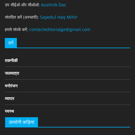
उप सीईओ और सीओओ:
Aushnik Das
संपादित करें (अस्थायी):
Sayedul Haq Mihir
हमसे संपर्क करें:
contacteditorialge@gmail.com
वर्ग
तकनीकी
जलयात्रा
मनोरंजन
व्यापार
स्वस्थ
उपयोगी कड़ियां