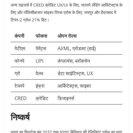
अन्य राइजर्स में CRED क्रेडिट UX/UI के लिए, भारतपे लेंडिंग आर्किटेक्ट्स के
लिए और पॉलिसीबाजार साइबर-रिस्क प्रोस के लिए; जयपुर और हैदराबाद में
टियर-2 ग्रोथ 21% हिट।​
कंपनी
फोकस
ओपन रोल्स
पेटीएम
पेमेंट्स
AI/ML, प्रोडक्ट (हाई) ​
फोनपे
UPI
कंप्लायंस, ब्लॉकचेन ​
ग्रो
वेल्थ
डेटा साइंटिस्ट्स, UX ​
रेजरपे
इंफ्रा
आर्किटेक्ट्स, साइबर ​
CRED
क्रेडिट
डिजाइनर्स ​
निष्कर्ष
भारत का फिनटेक बूम 2032 तक $990 बिलियन की रेजिलिएंट ग्रोथ का वादा