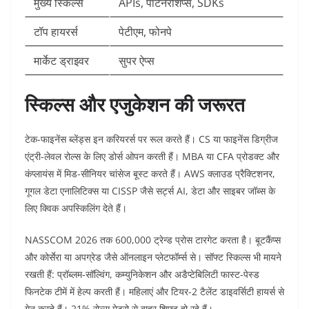
मुख्य स्किल्स
APIs, पार्टनरशिप्स, SDKs ​
टॉप हायरर्स
पेटीएम, फोनपे ​
मार्केट ड्राइवर
सुपर ऐप्स ​
स्किल्स और एजुकेशन की जरूरत
टेक-फाइनेंस ब्लेंड्स इन करियरर्स पर रूल करते हैं। CS या फाइनेंस डिग्रीज
एंट्री-लेवल रोल्स के लिए डोर्स ओपन करती हैं। MBA या CFA प्रोडक्ट और
कंप्लायंस में मिड-सीनियर चांसेज बूस्ट करते हैं। AWS क्लाउड प्रैक्टिशनर,
गूगल डेटा एनालिटिक्स या CISSP जैसे सर्ट्स AI, डेटा और साइबर जॉब्स के
लिए क्विक अपस्किलिंग देते हैं।​
NASSCOM 2026 तक 600,000 ट्रेन्ड प्रोस टारगेट करता है। बूटकैंप्स
और कोर्सेरा या अपग्रेड जैसे ऑनलाइन प्लेटफॉर्म्स से। सॉफ्ट स्किल्स भी मायने
रखती हैं: प्रॉब्लम-सॉल्विंग, कम्युनिकेशन और अडैप्टेबिलिटी फास्ट-पेस्ड
फिनटेक टीमें में हेल्प करती हैं। महिलाएं और टियर-2 टैलेंट डाइवर्सिटी हायर्स से
गेन करते हैं। 21% रोल्स मेट्रो से बाहर शिफ्ट हो रहे हैं।​