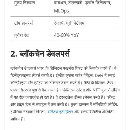
मुख्य स्किल्स
पायथन, टेंसरफ्लो, फ्रॉड डिटेक्शन,
MLOps ​
टॉप हायरर्स
रेजरपे, ग्रो, पेटीएम ​
ग्रोथ रेट
40-60% YoY ​
2. ब्लॉकचेन डेवलपर्स
ब्लॉकचेन डेवलपर्स भारत के डिजिटल फाइनेंस शिफ्ट को सिक्योर करते हैं। वे
डिसेंट्रलाइज्ड लेजर्स बनाते हैं। इंस्टेंट क्रॉस-बॉर्डर पेमेंट्स, DeFi में स्मार्ट
कॉन्ट्रैक्ट्स और एसेट्स का टोकेनाइजेशन करते हैं। RBI के क्लियर, टैंपर-
प्रूफ सिस्टम्स पुश से मैच करता है। डिजिटल एसेट्स और NFT यूज से लेंडिंग
में यह रोल एक्सप्लोड हो रहा है।​
वे ट्रस्टलेस डील्स इनेबल करते हैं। कॉस्ट
और टाइम डेज से सेकंड्स में कम करते हैं। मुख्य टास्क्स में सॉलिडिटी कोडिंग,
इथेरियम नेटवर्क्स टेस्टिंग,
वॉलेट्स इंटीग्रेशन
और वल्नरेबिलिटीज ऑडिटिंग
शामिल हैं।