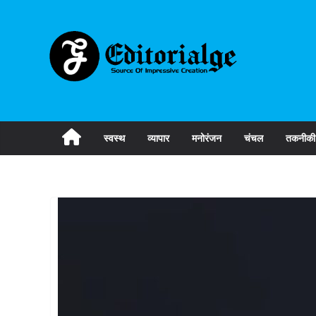
Skip
to
content
स्वस्थ
व्यापार
मनोरंजन
चंचल
तकनीकी