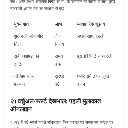
रखें। अगर लक्षण अचानक बिगड़ रहे हों, तो प्लेटफॉर्म की सलाह के साथ तुरंत
नजदीकी आपात सेवा का विकल्प भी देखें।
मुख्य बात
लाभ
व्यावहारिक सुझाव
शुरुआती जांच और
तेज़
लक्षण साफ लिखें
दिशा
निर्णय
सही विशेषज्ञ को
समय
पुरानी रिपोर्ट साथ रखें
रूटिंग
बचत
जोखिम संकेत
सुरक्षा
गंभीर संकेत पर तुरंत
पहचान
बढ़े
कदम
२) वर्चुअल-फर्स्ट देखभाल: पहली मुलाकात
ऑनलाइन
२०२६ में कई सेवाएँ “पहले ऑनलाइन, फिर जरूरत पर अस्पताल” मॉडल पर