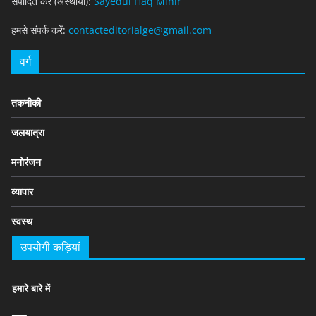
संपादित करें (अस्थायी):
Sayedul Haq Mihir
हमसे संपर्क करें:
contacteditorialge@gmail.com
वर्ग
तकनीकी
जलयात्रा
मनोरंजन
व्यापार
स्वस्थ
उपयोगी कड़ियां
हमारे बारे में