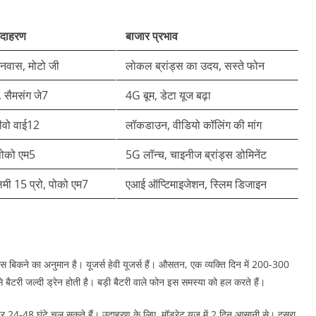
उदाहरण
बाजार प्रभाव
ैनवास, मोटो जी
लोकल ब्रांड्स का उदय, सस्ते फोन
, सैमसंग जे7
4G बूम, डेटा यूज बढ़ा
वीवो वाई12
लॉकडाउन, वीडियो कॉलिंग की मांग
 पोको एम5
5G लॉन्च, चाइनीज ब्रांड्स डोमिनेंट
लमी 15 प्रो, पोको एम7
एआई ऑप्टिमाइजेशन, स्लिम डिजाइन ​
्स बिकने का अनुमान है। यूजर्स हेवी यूजर्स हैं। औसतन, एक व्यक्ति दिन में 200-300
े बैटरी जल्दी ड्रेन होती है। बड़ी बैटरी वाले फोन इस समस्या को हल करते हैं।​​
र 24-48 घंटे चल सकते हैं। उदाहरण के लिए, मॉडरेट यूज में 2 दिन आसानी से। दूसरा,