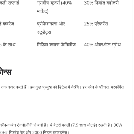
िजली सप्लाई
ग्रामीण यूजर्स (40%
30% डिमांड बढ़ोतरी
मार्केट)
 डे कवरेज
प्रोफेशनल्स और
25% प्रेफरेंस
स्टूडेंट्स
G के साथ
मिडिल क्लास फैमिलीज
40% ओवरऑल ग्रोथ ​
ोन्स
 तक कवर करते हैं। हम कुछ प्रमुख को डिटेल में देखेंगे। हर फोन के फीचर्स, परफॉर्मेंस
िकॉन-कार्बन टेक्नोलॉजी से बनी है। ये बैटरी पतली (7.9mm मोटाई) रखती है। 90W
120Hz रिफ्रेश रेट और 2000 निट्स ब्राइटनेस।​​