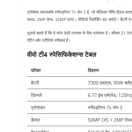
प्रोसेसर क्वालकॉम स्नैपड्रैगन 7s जेन 3 है, जो मीडियम गेमिंग हैंड
साथ), 2MP डेप्थ, 32MP फ्रंट। वीडियो रिकॉर्डिंग 4K सपोर्ट। बैटरी टेस्
यूजर्स कहते हैं कि ये फोन डेली टास्क्स के लिए परफेक्ट है। कीमत 21
रेटिंग और स्टीरियो स्पीकर्स हैं।​​
वीवो टी4 स्पेसिफिकेशन्स टेबल
फीचर
विवरण
बैटरी
7300 एमएएच, 90W फ्लैश च
डिस्प्ले
6.77 इंच एमोलेड, 120H
प्रोसेसर
स्नैपड्रैगन 7s जेन 3
कैमरा
50MP OIS + 2MP रियर