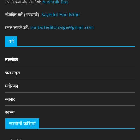
उप सीईओ और सीओओ:
Aushnik Das
संपादित करें (अस्थायी):
Sayedul Haq Mihir
हमसे संपर्क करें:
contacteditorialge@gmail.com
वर्ग
तकनीकी
जलयात्रा
मनोरंजन
व्यापार
स्वस्थ
उपयोगी कड़ियां