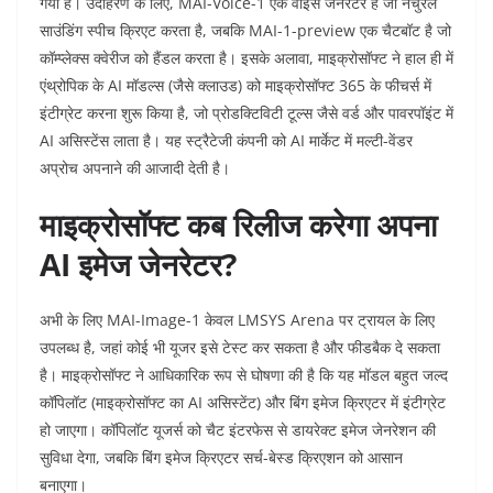
गया है। उदाहरण के लिए, MAI-Voice-1 एक वॉइस जेनरेटर है जो नैचुरल
साउंडिंग स्पीच क्रिएट करता है, जबकि MAI-1-preview एक चैटबॉट है जो
कॉम्प्लेक्स क्वेरीज को हैंडल करता है। इसके अलावा, माइक्रोसॉफ्ट ने हाल ही में
एंथ्रोपिक के AI मॉडल्स (जैसे क्लाउड) को माइक्रोसॉफ्ट 365 के फीचर्स में
इंटीग्रेट करना शुरू किया है, जो प्रोडक्टिविटी टूल्स जैसे वर्ड और पावरपॉइंट में
AI असिस्टेंस लाता है। यह स्ट्रैटेजी कंपनी को AI मार्केट में मल्टी-वेंडर
अप्रोच अपनाने की आजादी देती है।
माइक्रोसॉफ्ट कब रिलीज करेगा अपना
AI इमेज जेनरेटर?
अभी के लिए MAI-Image-1 केवल LMSYS Arena पर ट्रायल के लिए
उपलब्ध है, जहां कोई भी यूजर इसे टेस्ट कर सकता है और फीडबैक दे सकता
है। माइक्रोसॉफ्ट ने आधिकारिक रूप से घोषणा की है कि यह मॉडल बहुत जल्द
कॉपिलॉट (माइक्रोसॉफ्ट का AI असिस्टेंट) और बिंग इमेज क्रिएटर में इंटीग्रेट
हो जाएगा। कॉपिलॉट यूजर्स को चैट इंटरफेस से डायरेक्ट इमेज जेनरेशन की
सुविधा देगा, जबकि बिंग इमेज क्रिएटर सर्च-बेस्ड क्रिएशन को आसान
बनाएगा।