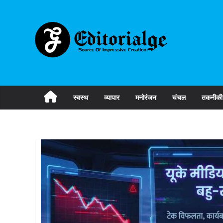
Skip
to
content
स्वस्थ
व्यापार
मनोरंजन
चंचल
तकनीकी