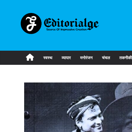
Skip
to
content
स्वस्थ
व्यापार
मनोरंजन
चंचल
तकनीकी