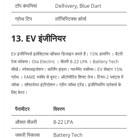
टॉप कंपनियां
Delhivery, Blue Dart ​
ग्रोथ टिप
लॉजिस्टिक्स कोर्स ​
13. EV इंजीनियर
EV इंजीनियर्स इलेक्ट्रिक व्हीकल डिजाइन करते हैं। 15% हायरिंग । बैटरी
टेक फोकस। Ola Electric । सैलरी 8-22 LPA । Battery Tech
सीखें। स्पेशलाइजेशन। चार्जिंग इंफ्रा। गवर्नमेंट स्कीम्स। EV सेक्टर 15%
ग्रोथ । FAME स्कीम से बूस्ट। ऑटोमोटिव शिफ्ट तेज। टियर-2 प्लांट्स में
जॉब्स । सॉफ्टवेयर इंटीग्रेशन। ग्रीन जॉब्स ट्रेंड। इंजीनियरिंग फ्रेशर्स के
लिए बेस्ट।​
पैरामीटर
विवरण
औसत सैलरी
8-22 LPA ​
जरूरी स्किल्स
Battery Tech ​