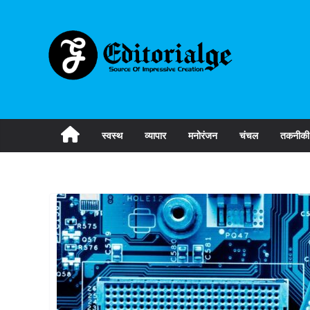
Skip
to
content
स्वस्थ
व्यापार
मनोरंजन
चंचल
तकनीकी