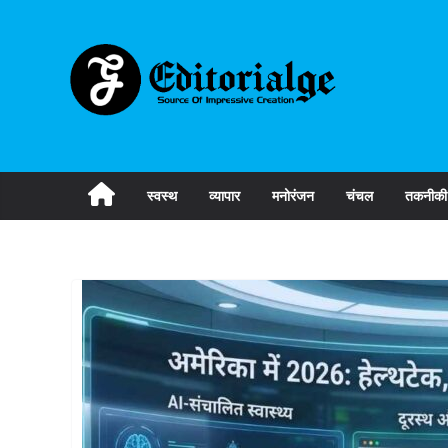
Skip
to
content
स्वस्थ
व्यापार
मनोरंजन
चंचल
तकनीकी