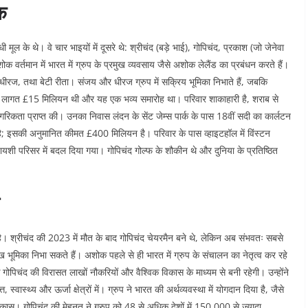
क
ल के थे। वे चार भाइयों में दूसरे थे: श्रीचंद (बड़े भाई), गोपिचंद, प्रकाश (जो जेनेवा
क वर्तमान में भारत में ग्रुप के प्रमुख व्यवसाय जैसे अशोक लेलैंड का प्रबंधन करते हैं।
और धीरज, तथा बेटी रीता। संजय और धीरज ग्रुप में सक्रिय भूमिका निभाते हैं, जबकि
ी लागत £15 मिलियन थी और यह एक भव्य समारोह था। परिवार शाकाहारी है, शराब से
गरिकता प्राप्त की। उनका निवास लंदन के सेंट जेम्स पार्क के पास 18वीं सदी का कार्लटन
; इसकी अनुमानित कीमत £400 मिलियन है। परिवार के पास व्हाइटहॉल में विंस्टन
िहायशी परिसर में बदल दिया गया। गोपिचंद गोल्फ के शौकीन थे और दुनिया के प्रतिष्ठित
 हुई है। श्रीचंद की 2023 में मौत के बाद गोपिचंद चेयरमैन बने थे, लेकिन अब संभवतः सबसे
भूमिका निभा सकते हैं। अशोक पहले से ही भारत में ग्रुप के संचालन का नेतृत्व कर रहे
ि गोपिचंद की विरासत लाखों नौकरियों और वैश्विक विकास के माध्यम से बनी रहेगी। उन्होंने
वास्थ्य और ऊर्जा क्षेत्रों में। ग्रुप ने भारत की अर्थव्यवस्था में योगदान दिया है, जैसे
 विकास। गोपिचंद की मेहनत ने ग्रुप को 48 से अधिक देशों में 150,000 से ज्यादा