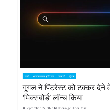
खबरें.
आर्टिफिशियल इंटेलिजेंस
तकनीकी
दुनिया
गूगल ने पिंटरेस्ट को टक्कर देने
‘मिक्सबोर्ड’ लॉन्च किया
September 25, 2025
Editorialge Hindi Desk