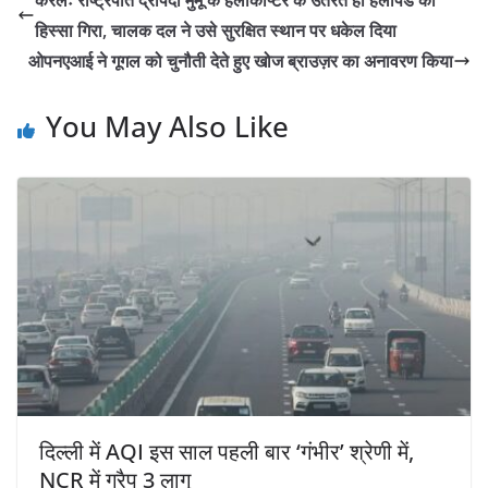
केरलः राष्ट्रपति द्रौपदी मुर्मू के हेलीकॉप्टर के उतरते ही हेलीपैड का
हिस्सा गिरा, चालक दल ने उसे सुरक्षित स्थान पर धकेल दिया
ओपनएआई ने गूगल को चुनौती देते हुए खोज ब्राउज़र का अनावरण किया
You May Also Like
दिल्ली में AQI इस साल पहली बार ‘गंभीर’ श्रेणी में,
NCR में ग्रैप 3 लागू