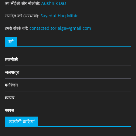
उप सीईओ और सीओओ:
Aushnik Das
संपादित करें (अस्थायी):
Sayedul Haq Mihir
हमसे संपर्क करें:
contacteditorialge@gmail.com
वर्ग
तकनीकी
जलयात्रा
मनोरंजन
व्यापार
स्वस्थ
उपयोगी कड़ियां