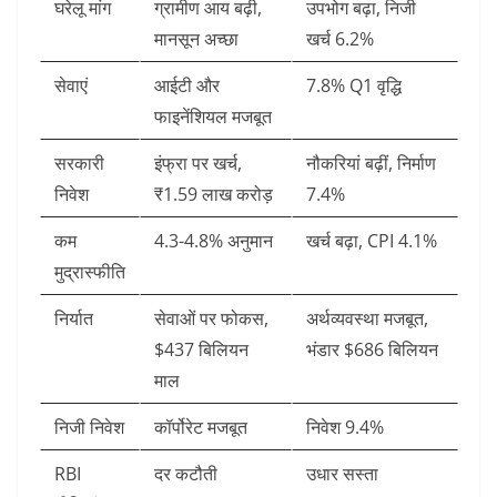
घरेलू मांग
ग्रामीण आय बढ़ी,
उपभोग बढ़ा, निजी
मानसून अच्छा
खर्च 6.2%
सेवाएं
आईटी और
7.8% Q1 वृद्धि
फाइनेंशियल मजबूत
सरकारी
इंफ्रा पर खर्च,
नौकरियां बढ़ीं, निर्माण
निवेश
₹1.59 लाख करोड़
7.4%
कम
4.3-4.8% अनुमान
खर्च बढ़ा, CPI 4.1%
मुद्रास्फीति
निर्यात
सेवाओं पर फोकस,
अर्थव्यवस्था मजबूत,
$437 बिलियन
भंडार $686 बिलियन
माल
निजी निवेश
कॉर्पोरेट मजबूत
निवेश 9.4%
RBI
दर कटौती
उधार सस्ता