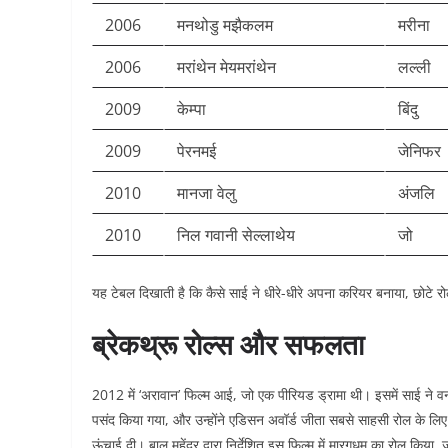
2006
मनथोडु मझैकलम
मरीना
2006
मरांथेन मेयमरांथेन
लल्ली
2009
केम्पा
बिंदु
2009
पेरनमई
जेनिफर
2010
मानजा वेलु
अंजलि
2010
निल गवानी सेल्लाथेय
जो
यह टेबल दिखाती है कि कैसे साई ने धीरे-धीरे अपना करियर बनाया, छोटे रो
ब्रेकथ्रू रोल्स और सफलता
2012 में ‘अरावान’ फिल्म आई, जो एक पीरियड ड्रामा थी। इसमें साई ने व
पसंद किया गया, और उन्होंने एडिसन अवॉर्ड जीता सबसे साहसी रोल के लिए।
ऊंचाई दी। बालू महेंद्र द्वारा निर्देशित इस फिल्म में मारगधम का रोल किया