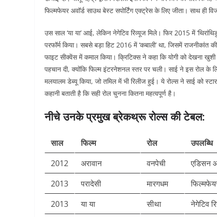
फिल्मफेयर अवॉर्ड साउथ बेस्ट सपोर्टिंग एक्ट्रेस के लिए जीता। साथ ही विजय
उस साल ‘या या’ आई, लेकिन नेगेटिव रिव्यूज मिले। फिर 2015 में ‘थिरांथिडु 
परफॉर्म किया। सबसे बड़ा हिट 2016 में ‘कबाली’ था, जिसमें राजनीकांत क
फाइट सीक्वेंस में कमाल किया। क्रिटिक्स ने कहा कि योगी को देखना खुशी क
पहचान दी, क्योंकि फिल्म इंटरनेशनल स्तर पर चली। साई ने इस रोल के लिए 
मलयालम डेब्यू किया, जो तमिल में भी रिलीज हुई। ये रोल्स ने साई को स
कहानी बताती है कि सही रोल चुनना कितना महत्वपूर्ण है।
नीचे उनके प्रमुख ब्रेकथ्रू रोल्स की टेबल:
साल
फिल्म
रोल
उपलब्धि
2012
अरावान
वनपेची
एडिसन अव
2013
परादेसी
मारगधम
फिल्मफेय
2013
या या
सीथा
नेगेटिव रि